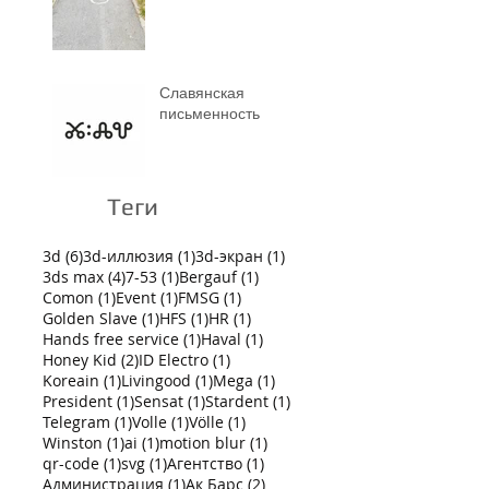
Славянская
письменность
Теги
6 постов
1 пост
1 пост
3d
(6)
3d-иллюзия
(1)
3d-экран
(1)
4 поста
1 пост
1 пост
3ds max
(4)
7-53
(1)
Bergauf
(1)
1 пост
1 пост
1 пост
Comon
(1)
Event
(1)
FMSG
(1)
1 пост
1 пост
1 пост
Golden Slave
(1)
HFS
(1)
HR
(1)
1 пост
1 пост
Hands free service
(1)
Haval
(1)
2 поста
1 пост
Honey Kid
(2)
ID Electro
(1)
1 пост
1 пост
1 пост
Koreain
(1)
Livingood
(1)
Mega
(1)
1 пост
1 пост
1 пост
President
(1)
Sensat
(1)
Stardent
(1)
1 пост
1 пост
1 пост
Telegram
(1)
Volle
(1)
Völle
(1)