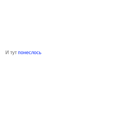
И тут 
понеслось