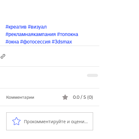
#креатив
#визуал
#рекламнаякампания
#топокна
#окна
#фотосессия
#3dsmax
0.0 / 5 (0)
Комментарии
Прокомментируйте и оцените...