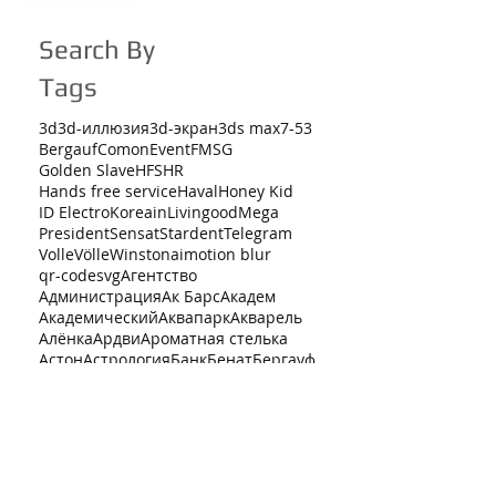
Search By
Tags
3d
3d-иллюзия
3d-экран
3ds max
7-53
Bergauf
Comon
Event
FMSG
Golden Slave
HFS
HR
Hands free service
Haval
Honey Kid
ID Electro
Koreain
Livingood
Mega
President
Sensat
Stardent
Telegram
Volle
Völle
Winston
ai
motion blur
qr-code
svg
Агентство
Администрация
Ак Барс
Академ
Академический
Аквапарк
Акварель
Алёнка
Ардви
Ароматная стелька
Астон
Астрология
Банк
Бенат
Бергауф
Большой каретный
Боровская
Боровское
Бренд
Брендбук
Брендинг
Брендирование
Бутылка
Бытовая техника
В жизни
Вегетарианство
Вектор
Векторная карта
Велодорожка