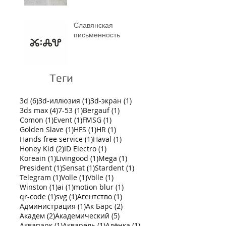
Славянская
письменность
Теги
6 постов
1 пост
1 пост
3d
(6)
3d-иллюзия
(1)
3d-экран
(1)
4 поста
1 пост
1 пост
3ds max
(4)
7-53
(1)
Bergauf
(1)
1 пост
1 пост
1 пост
Comon
(1)
Event
(1)
FMSG
(1)
1 пост
1 пост
1 пост
Golden Slave
(1)
HFS
(1)
HR
(1)
1 пост
1 пост
Hands free service
(1)
Haval
(1)
2 поста
1 пост
Honey Kid
(2)
ID Electro
(1)
1 пост
1 пост
1 пост
Koreain
(1)
Livingood
(1)
Mega
(1)
1 пост
1 пост
1 пост
President
(1)
Sensat
(1)
Stardent
(1)
1 пост
1 пост
1 пост
Telegram
(1)
Volle
(1)
Völle
(1)
1 пост
1 пост
1 пост
Winston
(1)
ai
(1)
motion blur
(1)
1 пост
1 пост
1 пост
qr-code
(1)
svg
(1)
Агентство
(1)
1 пост
2 поста