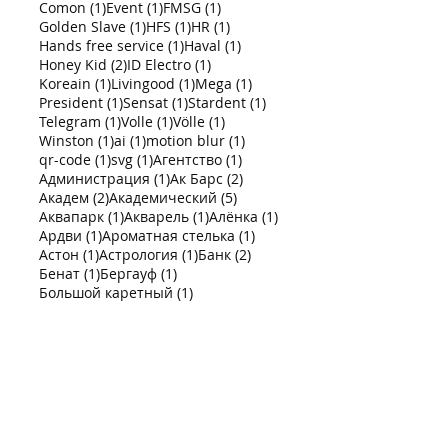
6 постов
1 пост
1 пост
3d
(6)
3d-иллюзия
(1)
3d-экран
(1)
4 поста
1 пост
1 пост
3ds max
(4)
7-53
(1)
Bergauf
(1)
1 пост
1 пост
1 пост
Comon
(1)
Event
(1)
FMSG
(1)
1 пост
1 пост
1 пост
Golden Slave
(1)
HFS
(1)
HR
(1)
1 пост
1 пост
Hands free service
(1)
Haval
(1)
2 поста
1 пост
Honey Kid
(2)
ID Electro
(1)
1 пост
1 пост
1 пост
Koreain
(1)
Livingood
(1)
Mega
(1)
1 пост
1 пост
1 пост
President
(1)
Sensat
(1)
Stardent
(1)
1 пост
1 пост
1 пост
Telegram
(1)
Volle
(1)
Völle
(1)
1 пост
1 пост
1 пост
Winston
(1)
ai
(1)
motion blur
(1)
1 пост
1 пост
1 пост
qr-code
(1)
svg
(1)
Агентство
(1)
1 пост
2 поста
Администрация
(1)
Ак Барс
(2)
2 поста
5 постов
Академ
(2)
Академический
(5)
1 пост
1 пост
1 пост
Аквапарк
(1)
Акварель
(1)
Алёнка
(1)
1 пост
1 пост
Ардви
(1)
Ароматная стелька
(1)
1 пост
1 пост
2 поста
Астон
(1)
Астрология
(1)
Банк
(2)
1 пост
1 пост
Бенат
(1)
Бергауф
(1)
1 пост
Большой каретный
(1)
1 пост
2 поста
Боровская
(1)
Боровское
(2)
1 пост
1 пост
3 поста
Бренд
(1)
Брендбук
(1)
Брендинг
(3)
2 поста
1 пост
Брендирование
(2)
Бутылка
(1)
1 пост
1 пост
Бытовая техника
(1)
В жизни
(1)
1 пост
1 пост
Вегетарианство
(1)
Вектор
(1)